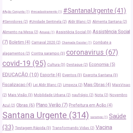
#SantanaUrgente
(41)
#Ação Conjunta
(1)
#recadastramento
(1)
#Servidores
(2)
#Unidade Sentinela
(2)
Aldir Blanc
(2)
Alimenta Santana
(2)
Assistência Social
Assistêcia Social
(3)
Alimento na Mesa
(2)
Amapá
(1)
(7)
Boletim
(4)
Carnaval 2020
(2)
Combate a
Chamada Escolar
(1)
coronavirus
(67)
Contra sarampo
(3)
alagamentos
(2)
covid-19
(95)
Economia
(5)
Cultura
(3)
Destaque
(2)
EDUCAÇÃO
(10)
Esporte
(4)
Eventos
(3)
Exercita Santana
(3)
Fiscalizacao
(4)
Mais Obras
(4)
Lei Aldir Blanc
(2)
Limpeza
(2)
MaisVisao
Mais Visão
(3)
(2)
Mobilidade Urbana
(2)
naufrágio
(2)
Nota
(2)
Novembro
Plano Verão
(7)
Obras
(6)
Prefeitura em Ação
(4)
Azul
(2)
Santana Urgente
(314)
Saúde
sarampo
(1)
(33)
Vacina
Testagem Rápida
(3)
Transformando Vidas
(2)