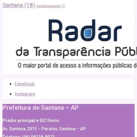
Santana
(18)
vareduravacinal
(1)
Facebook
Instagram
Prefeitura de Santana – AP
Prédio principal e SIC físico
Av. Santana, 2913 – Paraíso, Santana – AP