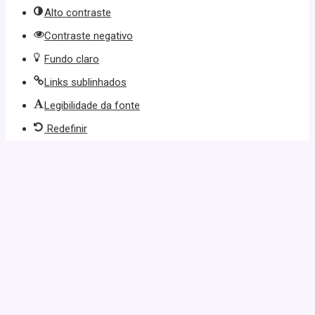
Alto contraste
Contraste negativo
Fundo claro
Links sublinhados
Legibilidade da fonte
Redefinir
iş
casibom giriş
casibom
casibom güncel giriş
casibom giriş
casibo