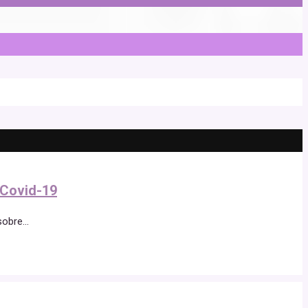
 Covid-19
sobre
...