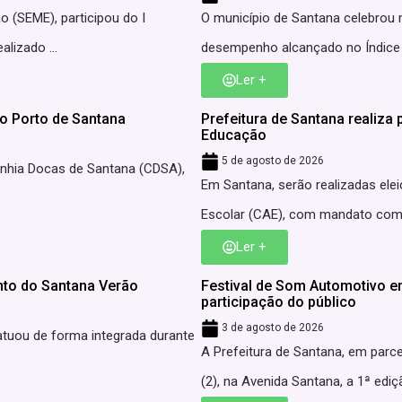
o (SEME), participou do I
O município de Santana celebrou
lizado ...
desempenho alcançado no Índice d
Ler +
o Porto de Santana
Prefeitura de Santana realiza
Educação
5 de agosto de 2026
anhia Docas de Santana (CDSA),
Em Santana, serão realizadas el
Escolar (CAE), com mandato compr
Ler +
nto do Santana Verão
Festival de Som Automotivo 
participação do público
3 de agosto de 2026
atuou de forma integrada durante
A Prefeitura de Santana, em parc
(2), na Avenida Santana, a 1ª ediçã