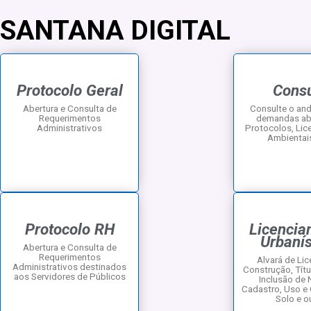
Santana alcança a nota
SANTANA DIGITAL
IDEB 2025 e reforça c
com a qualidade da 
Protocolo Geral
Consu
Abertura e Consulta de
Consulte o an
Requerimentos
demandas abe
Administrativos
Protocolos, Li
Ambientai
Protocolo RH
Licencia
Urbanís
Abertura e Consulta de
Requerimentos
Alvará de Lic
Administrativos destinados
Construção, Títul
aos Servidores de Públicos
Inclusão de
Cadastro, Uso e
Solo e o