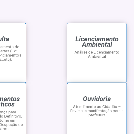
 de 5,7 no
ompromisso
educação
lta
Licenciamento
Ambiental
damento de
rtas (Ex:
Análise de Licenciamento
cenciamentos
Ambiental
s…etc).
mentos
Ouvidoria
ticos
Atendimento ao Cidadão –
Envie sua manifestação para a
ença para
prefeitura
o Definitivo,
 Nome em
 Ocupação do
utros