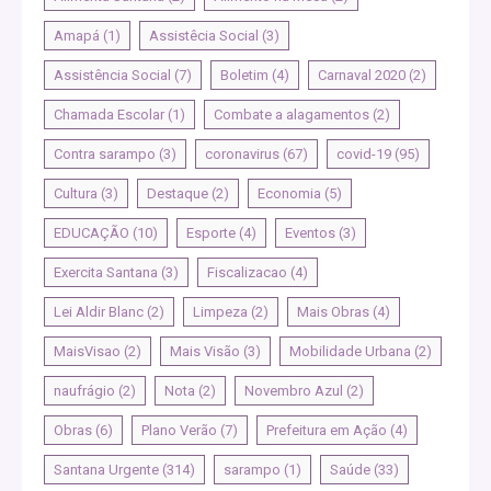
Amapá
(1)
Assistêcia Social
(3)
Assistência Social
(7)
Boletim
(4)
Carnaval 2020
(2)
Chamada Escolar
(1)
Combate a alagamentos
(2)
Contra sarampo
(3)
coronavirus
(67)
covid-19
(95)
Cultura
(3)
Destaque
(2)
Economia
(5)
EDUCAÇÃO
(10)
Esporte
(4)
Eventos
(3)
Exercita Santana
(3)
Fiscalizacao
(4)
Lei Aldir Blanc
(2)
Limpeza
(2)
Mais Obras
(4)
MaisVisao
(2)
Mais Visão
(3)
Mobilidade Urbana
(2)
naufrágio
(2)
Nota
(2)
Novembro Azul
(2)
Obras
(6)
Plano Verão
(7)
Prefeitura em Ação
(4)
Santana Urgente
(314)
sarampo
(1)
Saúde
(33)