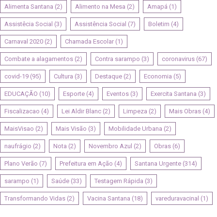
Alimenta Santana
(2)
Alimento na Mesa
(2)
Amapá
(1)
Assistêcia Social
(3)
Assistência Social
(7)
Boletim
(4)
Carnaval 2020
(2)
Chamada Escolar
(1)
Combate a alagamentos
(2)
Contra sarampo
(3)
coronavirus
(67)
covid-19
(95)
Cultura
(3)
Destaque
(2)
Economia
(5)
EDUCAÇÃO
(10)
Esporte
(4)
Eventos
(3)
Exercita Santana
(3)
Fiscalizacao
(4)
Lei Aldir Blanc
(2)
Limpeza
(2)
Mais Obras
(4)
MaisVisao
(2)
Mais Visão
(3)
Mobilidade Urbana
(2)
naufrágio
(2)
Nota
(2)
Novembro Azul
(2)
Obras
(6)
Plano Verão
(7)
Prefeitura em Ação
(4)
Santana Urgente
(314)
sarampo
(1)
Saúde
(33)
Testagem Rápida
(3)
Transformando Vidas
(2)
Vacina Santana
(18)
vareduravacinal
(1)