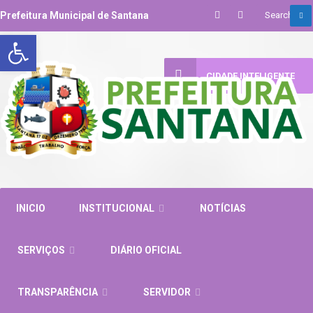
Prefeitura Municipal de Santana
Abrir a barra de ferramentas
CIDADE INTELIGENTE
INICIO
INSTITUCIONAL
NOTÍCIAS
SERVIÇOS
DIÁRIO OFICIAL
TRANSPARÊNCIA
SERVIDOR