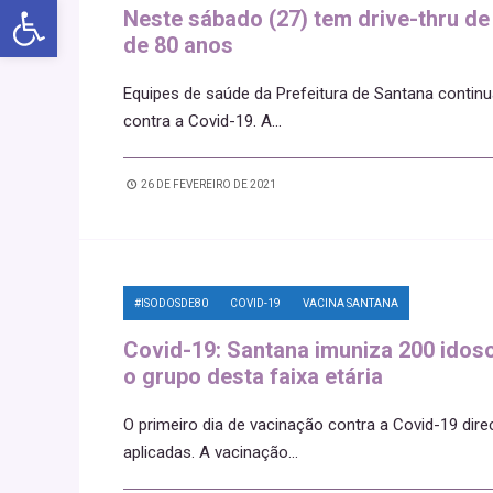
Abrir a barra de ferramentas
Neste sábado (27) tem drive-thru de
de 80 anos
Equipes de saúde da Prefeitura de Santana contin
contra a Covid-19. A
...
26 DE FEVEREIRO DE 2021
#ISODOSDE80
COVID-19
VACINA SANTANA
Covid-19: Santana imuniza 200 idoso
o grupo desta faixa etária
O primeiro dia de vacinação contra a Covid-19 dir
aplicadas. A vacinação
...