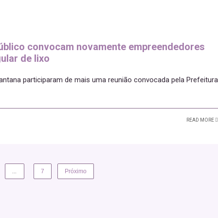
o Público convocam novamente empreendedores
ular de lixo
ntana participaram de mais uma reunião convocada pela Prefeitura
READ MORE
…
7
Próximo