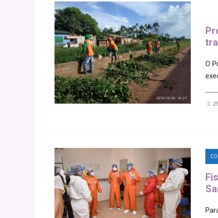
Pr
tr
O P
exe
29
CO
Fi
Sa
Par