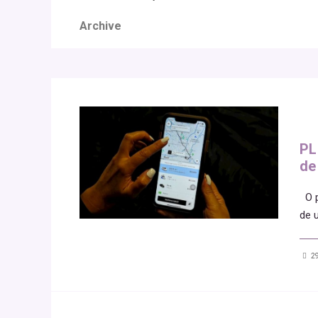
Archive
PL
de
O pr
de 
29