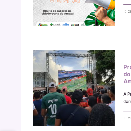
29
Pr
do
Am
A P
dom
28