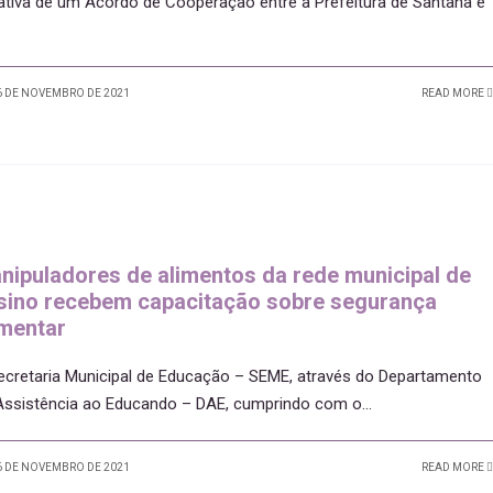
tativa de um Acordo de Cooperação entre a Prefeitura de Santana e
 DE NOVEMBRO DE 2021
READ MORE
nipuladores de alimentos da rede municipal de
sino recebem capacitação sobre segurança
imentar
ecretaria Municipal de Educação – SEME, através do Departamento
Assistência ao Educando – DAE, cumprindo com o
...
 DE NOVEMBRO DE 2021
READ MORE