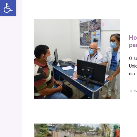
Abrir a barra de ferramentas
Ho
pa
O s
Uni
dia
..
27