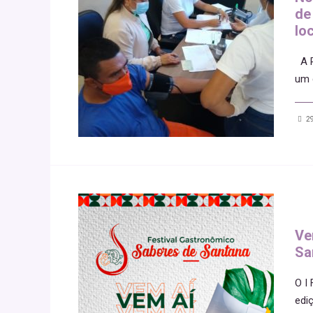
de
lo
A P
um 
29
Ve
Sa
O I
edi