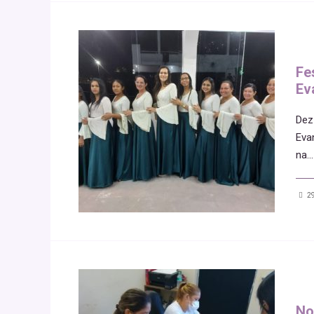
Fe
Ev
Dez
Eva
na
...
29
No