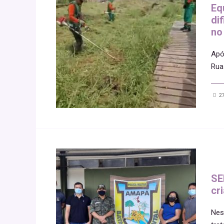
Eq
di
no
Apó
Rua
27
SE
cr
Nes