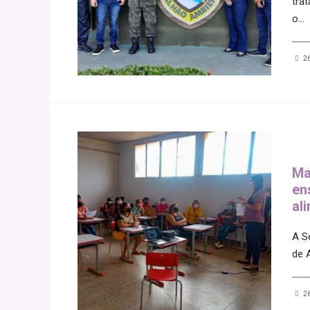
tra
o
...
26
Ma
en
al
A S
de 
26