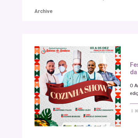
Archive
Fe
da
O A
edi
30