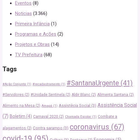
Eventos
(8)
Noticias
(3.366)
Primeira Infância
(1)
Programas e Ações
(2)
Projetos e Obras
(14)
TV Prefeitura
(68)
Tags
#SantanaUrgente
(41)
#Ação Conjunta
(1)
#recadastramento
(1)
#Servidores
(2)
#Unidade Sentinela
(2)
Aldir Blanc
(2)
Alimenta Santana
(2)
Assistência Social
Assistêcia Social
(3)
Alimento na Mesa
(2)
Amapá
(1)
(7)
Boletim
(4)
Carnaval 2020
(2)
Combate a
Chamada Escolar
(1)
coronavirus
(67)
Contra sarampo
(3)
alagamentos
(2)
covid-19
(95)
Economia
(5)
Cultura
(3)