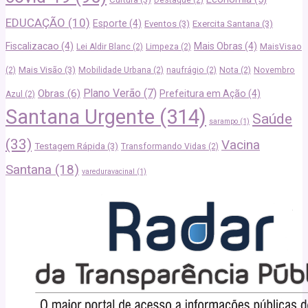
Destaque
(2)
EDUCAÇÃO
(10)
Esporte
(4)
Eventos
(3)
Exercita Santana
(3)
Fiscalizacao
(4)
Mais Obras
(4)
Lei Aldir Blanc
(2)
Limpeza
(2)
MaisVisao
Mais Visão
(3)
(2)
Mobilidade Urbana
(2)
naufrágio
(2)
Nota
(2)
Novembro
Plano Verão
(7)
Obras
(6)
Prefeitura em Ação
(4)
Azul
(2)
Santana Urgente
(314)
Saúde
sarampo
(1)
(33)
Vacina
Testagem Rápida
(3)
Transformando Vidas
(2)
Santana
(18)
vareduravacinal
(1)