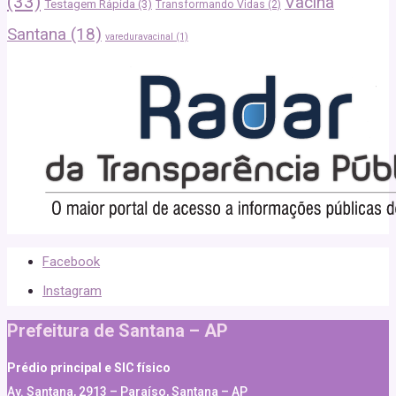
(33)
Vacina
Testagem Rápida
(3)
Transformando Vidas
(2)
Santana
(18)
vareduravacinal
(1)
Facebook
Instagram
Prefeitura de Santana – AP
Prédio principal e SIC físico
Av. Santana, 2913 – Paraíso, Santana – AP