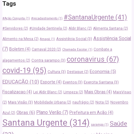
Tags
#SantanaUrgente
(41)
#Ação Conjunta
(1)
#recadastramento
(1)
#Servidores
(2)
#Unidade Sentinela
(2)
Aldir Blanc
(2)
Alimenta Santana
(2)
Assistência Social
Assistêcia Social
(3)
Alimento na Mesa
(2)
Amapá
(1)
(7)
Boletim
(4)
Carnaval 2020
(2)
Combate a
Chamada Escolar
(1)
coronavirus
(67)
Contra sarampo
(3)
alagamentos
(2)
covid-19
(95)
Economia
(5)
Cultura
(3)
Destaque
(2)
EDUCAÇÃO
(10)
Esporte
(4)
Eventos
(3)
Exercita Santana
(3)
Fiscalizacao
(4)
Mais Obras
(4)
Lei Aldir Blanc
(2)
Limpeza
(2)
MaisVisao
Mais Visão
(3)
(2)
Mobilidade Urbana
(2)
naufrágio
(2)
Nota
(2)
Novembro
Plano Verão
(7)
Obras
(6)
Prefeitura em Ação
(4)
Azul
(2)
Santana Urgente
(314)
Saúde
sarampo
(1)