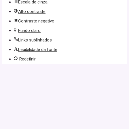
Escala de cinza
Alto contraste
Contraste negativo
Fundo claro
Links sublinhados
Legibilidade da fonte
Redefinir
n movie
child porn
porn
maltepe escort çağır
istanbul escort
anadolu