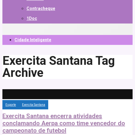
Contracheque
1Doc
Cidade Inteligente
Exercita Santana
Tag
Archive
Esporte
Exercita Santana
Exercita Santana encerra atividades
conclamando Aerpa como time vencedor do
campeonato de futebol