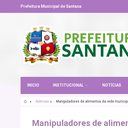
Prefeitura Municipal de Santana
INICIO
INSTITUCIONAL
NOTÍCIAS
Noticias
Manipuladores de alimentos da rede municip
Manipuladores de alimen