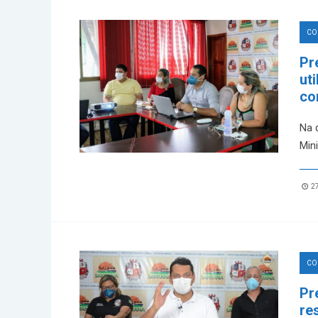
CO
Pr
ut
co
Na q
Mini
27
CO
Pr
re