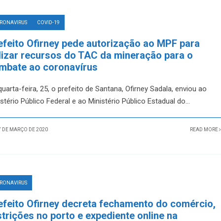
RONAVIRUS
COVID-19
efeito Ofirney pede autorização ao MPF para
ilizar recursos do TAC da mineração para o
mbate ao coronavírus
uarta-feira, 25, o prefeito de Santana, Ofirney Sadala, enviou ao
stério Público Federal e ao Ministério Público Estadual do
...
 DE MARÇO DE 2020
READ MORE
RONAVIRUS
efeito Ofirney decreta fechamento do comércio,
strições no porto e expediente online na