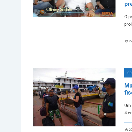
pr
O pr
pro
22
CO
Mu
fi
Um 
4 e
22