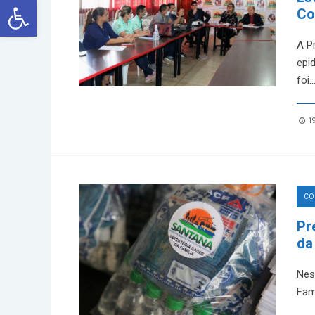
Abrir a barra de ferramentas
Co
A P
epi
foi
..
19
CO
Pr
da
Nes
Fam