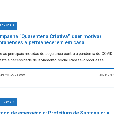
RONAVIRUS
mpanha “Quarentena Criativa” quer motivar
ntanenses a permanecerem em casa
re as principais medidas de segurança contra a pandemia do COVID-
 está a necessidade de isolamento social. Para favorecer essa
...
 DE MARÇO DE 2020
READ MORE
RONAVIRUS
tado de emergência: Prefeitura de Santana cria