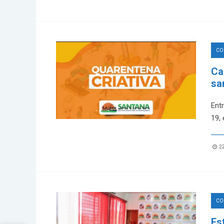
CO
Ca
sa
Ent
19,
22
CO
Es