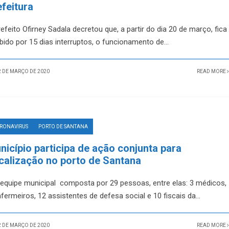
efeitura
efeito Ofirney Sadala decretou que, a partir do dia 20 de março, fica
ibido por 15 dias interruptos, o funcionamento de
...
 DE MARÇO DE 2020
READ MORE
RONAVIRUS
PORTO DE SANTANA
nicípio participa de ação conjunta para
scalização no porto de Santana
equipe municipal composta por 29 pessoas, entre elas: 3 médicos,
nfermeiros, 12 assistentes de defesa social e 10 fiscais da
...
 DE MARÇO DE 2020
READ MORE