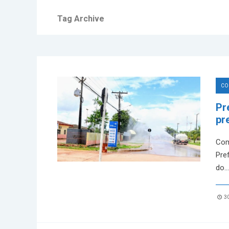
Tag Archive
CO
Pr
pr
Com
Pre
do
...
30