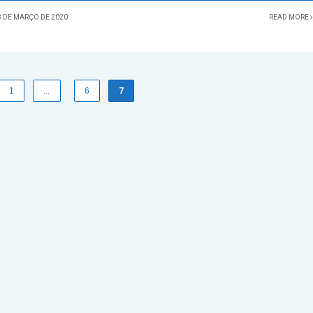
 DE MARÇO DE 2020
READ MORE
1
…
6
7