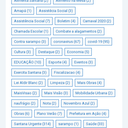
Alimenta Santana
(2)
Alimento na Mesa
(2)
Amapá
(1)
Assistêcia Social
(3)
Assistência Social
(7)
Boletim
(4)
Carnaval 2020
(2)
Chamada Escolar
(1)
Combate a alagamentos
(2)
Contra sarampo
(3)
coronavirus
(67)
covid-19
(95)
Cultura
(3)
Destaque
(2)
Economia
(5)
EDUCAÇÃO
(10)
Esporte
(4)
Eventos
(3)
Exercita Santana
(3)
Fiscalizacao
(4)
Lei Aldir Blanc
(2)
Limpeza
(2)
Mais Obras
(4)
MaisVisao
(2)
Mais Visão
(3)
Mobilidade Urbana
(2)
naufrágio
(2)
Nota
(2)
Novembro Azul
(2)
Obras
(6)
Plano Verão
(7)
Prefeitura em Ação
(4)
Santana Urgente
(314)
sarampo
(1)
Saúde
(33)