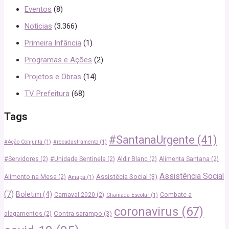
Eventos
(8)
Noticias
(3.366)
Primeira Infância
(1)
Programas e Ações
(2)
Projetos e Obras
(14)
TV Prefeitura
(68)
Tags
#SantanaUrgente
(41)
#Ação Conjunta
(1)
#recadastramento
(1)
#Servidores
(2)
#Unidade Sentinela
(2)
Aldir Blanc
(2)
Alimenta Santana
(2)
Assistência Social
Assistêcia Social
(3)
Alimento na Mesa
(2)
Amapá
(1)
(7)
Boletim
(4)
Carnaval 2020
(2)
Combate a
Chamada Escolar
(1)
coronavirus
(67)
Contra sarampo
(3)
alagamentos
(2)