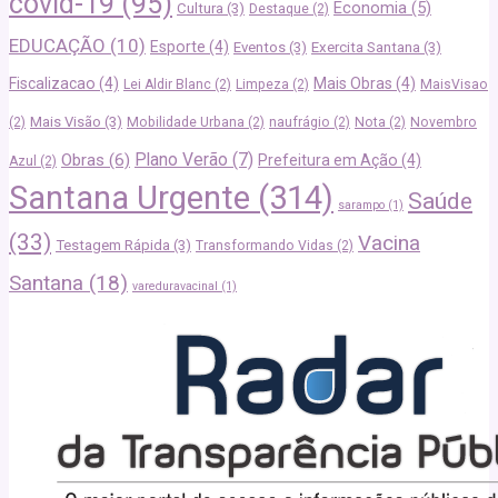
covid-19
(95)
Economia
(5)
Cultura
(3)
Destaque
(2)
EDUCAÇÃO
(10)
Esporte
(4)
Eventos
(3)
Exercita Santana
(3)
Fiscalizacao
(4)
Mais Obras
(4)
Lei Aldir Blanc
(2)
Limpeza
(2)
MaisVisao
Mais Visão
(3)
(2)
Mobilidade Urbana
(2)
naufrágio
(2)
Nota
(2)
Novembro
Plano Verão
(7)
Obras
(6)
Prefeitura em Ação
(4)
Azul
(2)
Santana Urgente
(314)
Saúde
sarampo
(1)
(33)
Vacina
Testagem Rápida
(3)
Transformando Vidas
(2)
Santana
(18)
vareduravacinal
(1)