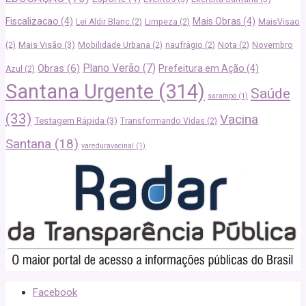
Fiscalizacao
(4)
Mais Obras
(4)
Lei Aldir Blanc
(2)
Limpeza
(2)
MaisVisao
Mais Visão
(3)
(2)
Mobilidade Urbana
(2)
naufrágio
(2)
Nota
(2)
Novembro
Plano Verão
(7)
Obras
(6)
Prefeitura em Ação
(4)
Azul
(2)
Santana Urgente
(314)
Saúde
sarampo
(1)
(33)
Vacina
Testagem Rápida
(3)
Transformando Vidas
(2)
Santana
(18)
vareduravacinal
(1)
Facebook