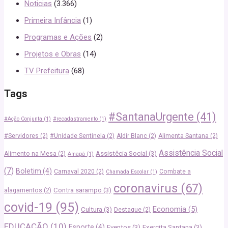
Noticias
(3.366)
Primeira Infância
(1)
Programas e Ações
(2)
Projetos e Obras
(14)
TV Prefeitura
(68)
Tags
#SantanaUrgente
(41)
#Ação Conjunta
(1)
#recadastramento
(1)
#Servidores
(2)
#Unidade Sentinela
(2)
Aldir Blanc
(2)
Alimenta Santana
(2)
Assistência Social
Assistêcia Social
(3)
Alimento na Mesa
(2)
Amapá
(1)
(7)
Boletim
(4)
Carnaval 2020
(2)
Combate a
Chamada Escolar
(1)
coronavirus
(67)
Contra sarampo
(3)
alagamentos
(2)
covid-19
(95)
Economia
(5)
Cultura
(3)
Destaque
(2)
EDUCAÇÃO
(10)
Esporte
(4)
Eventos
(3)
Exercita Santana
(3)