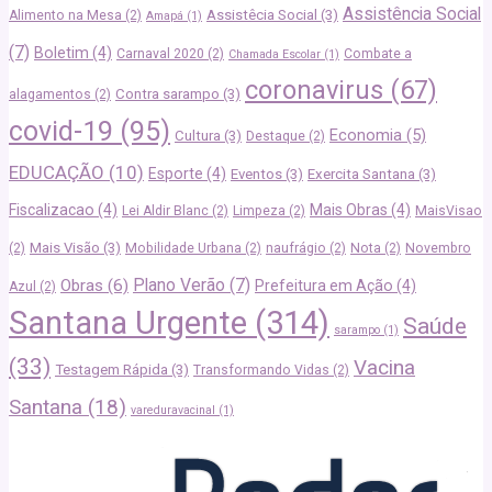
Assistência Social
Assistêcia Social
(3)
Alimento na Mesa
(2)
Amapá
(1)
(7)
Boletim
(4)
Carnaval 2020
(2)
Combate a
Chamada Escolar
(1)
coronavirus
(67)
Contra sarampo
(3)
alagamentos
(2)
covid-19
(95)
Economia
(5)
Cultura
(3)
Destaque
(2)
EDUCAÇÃO
(10)
Esporte
(4)
Eventos
(3)
Exercita Santana
(3)
Fiscalizacao
(4)
Mais Obras
(4)
Lei Aldir Blanc
(2)
Limpeza
(2)
MaisVisao
Mais Visão
(3)
(2)
Mobilidade Urbana
(2)
naufrágio
(2)
Nota
(2)
Novembro
Plano Verão
(7)
Obras
(6)
Prefeitura em Ação
(4)
Azul
(2)
Santana Urgente
(314)
Saúde
sarampo
(1)
(33)
Vacina
Testagem Rápida
(3)
Transformando Vidas
(2)
Santana
(18)
vareduravacinal
(1)