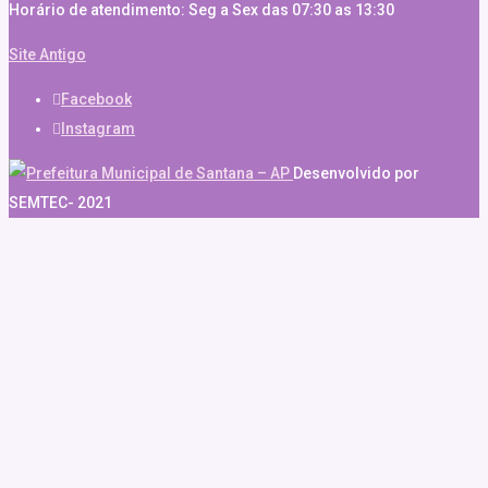
Horário de atendimento: Seg a Sex das 07:30 as 13:30
Site Antigo
Facebook
Instagram
Desenvolvido por
SEMTEC- 2021
om güncel giriş
casibom giriş
casibom
casibom güncel giriş
casibom