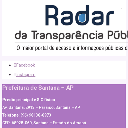
Facebook
Instagram
Prefeitura de Santana – AP
Prédio principal e SIC físico
Av. Santana, 2913 – Paraíso, Santana – AP
Telefone: (96) 98138-8973
CEP: 68928-060, Santana – Estado do Amapá