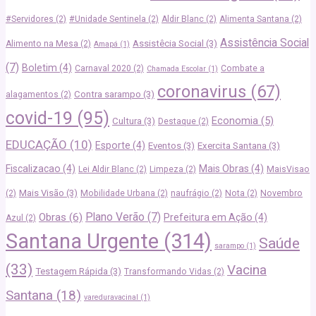
#Servidores
(2)
#Unidade Sentinela
(2)
Aldir Blanc
(2)
Alimenta Santana
(2)
Assistência Social
Assistêcia Social
(3)
Alimento na Mesa
(2)
Amapá
(1)
(7)
Boletim
(4)
Carnaval 2020
(2)
Combate a
Chamada Escolar
(1)
coronavirus
(67)
Contra sarampo
(3)
alagamentos
(2)
covid-19
(95)
Economia
(5)
Cultura
(3)
Destaque
(2)
EDUCAÇÃO
(10)
Esporte
(4)
Eventos
(3)
Exercita Santana
(3)
Fiscalizacao
(4)
Mais Obras
(4)
Lei Aldir Blanc
(2)
Limpeza
(2)
MaisVisao
Mais Visão
(3)
(2)
Mobilidade Urbana
(2)
naufrágio
(2)
Nota
(2)
Novembro
Plano Verão
(7)
Obras
(6)
Prefeitura em Ação
(4)
Azul
(2)
Santana Urgente
(314)
Saúde
sarampo
(1)
(33)
Vacina
Testagem Rápida
(3)
Transformando Vidas
(2)
Santana
(18)
vareduravacinal
(1)