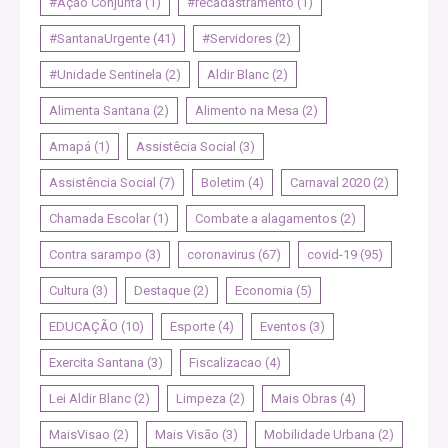
#Ação Conjunta
(1)
#recadastramento
(1)
#SantanaUrgente
(41)
#Servidores
(2)
#Unidade Sentinela
(2)
Aldir Blanc
(2)
Alimenta Santana
(2)
Alimento na Mesa
(2)
Amapá
(1)
Assistêcia Social
(3)
Assistência Social
(7)
Boletim
(4)
Carnaval 2020
(2)
Chamada Escolar
(1)
Combate a alagamentos
(2)
Contra sarampo
(3)
coronavirus
(67)
covid-19
(95)
Cultura
(3)
Destaque
(2)
Economia
(5)
EDUCAÇÃO
(10)
Esporte
(4)
Eventos
(3)
Exercita Santana
(3)
Fiscalizacao
(4)
Lei Aldir Blanc
(2)
Limpeza
(2)
Mais Obras
(4)
MaisVisao
(2)
Mais Visão
(3)
Mobilidade Urbana
(2)