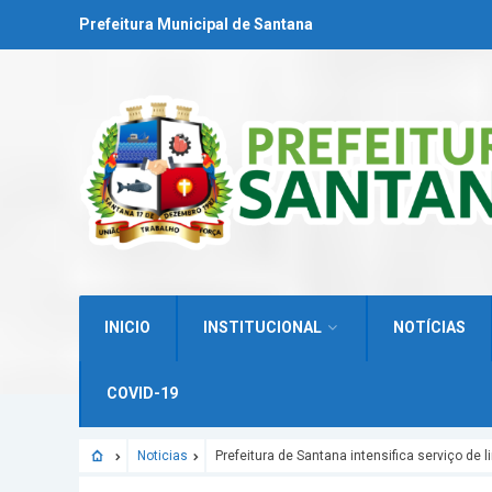
Prefeitura Municipal de Santana
INICIO
INSTITUCIONAL
NOTÍCIAS
COVID-19
Noticias
Prefeitura de Santana intensifica serviço de 