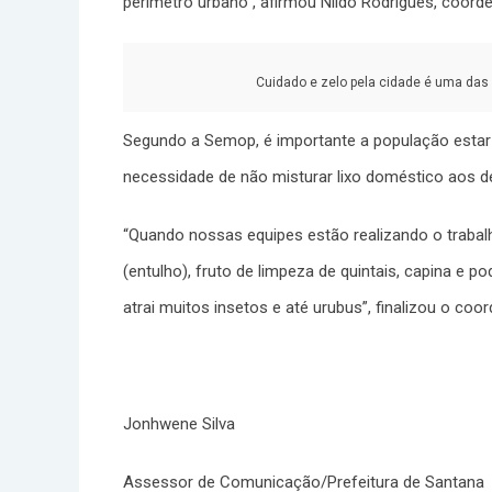
perímetro urbano”, afirmou Nildo Rodrigues, coor
Cuidado e zelo pela cidade é uma das p
Segundo a Semop, é importante a população estar 
necessidade de não misturar lixo doméstico aos d
“Quando nossas equipes estão realizando o trabalh
(entulho), fruto de limpeza de quintais, capina e
atrai muitos insetos e até urubus”, finalizou o coo
Jonhwene Silva
Assessor de Comunicação/Prefeitura de Santana