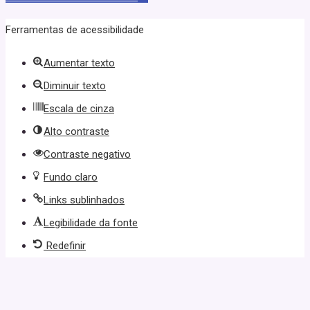
Ferramentas de acessibilidade
Aumentar texto
Diminuir texto
Escala de cinza
Alto contraste
Contraste negativo
Fundo claro
Links sublinhados
Legibilidade da fonte
Redefinir
ş
winxbet giriş
winxbet
ultrabet güncel giriş
ultrabet giriş
ultrabet
ultr