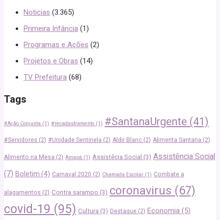
Noticias
(3.365)
Primeira Infância
(1)
Programas e Ações
(2)
Projetos e Obras
(14)
TV Prefeitura
(68)
Tags
#SantanaUrgente
(41)
#Ação Conjunta
(1)
#recadastramento
(1)
#Servidores
(2)
#Unidade Sentinela
(2)
Aldir Blanc
(2)
Alimenta Santana
(2)
Assistência Social
Assistêcia Social
(3)
Alimento na Mesa
(2)
Amapá
(1)
(7)
Boletim
(4)
Carnaval 2020
(2)
Combate a
Chamada Escolar
(1)
coronavirus
(67)
Contra sarampo
(3)
alagamentos
(2)
covid-19
(95)
Economia
(5)
Cultura
(3)
Destaque
(2)