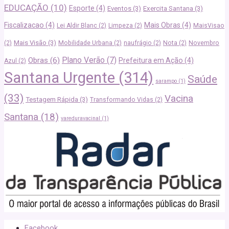
EDUCAÇÃO
(10)
Esporte
(4)
Eventos
(3)
Exercita Santana
(3)
Fiscalizacao
(4)
Mais Obras
(4)
Lei Aldir Blanc
(2)
Limpeza
(2)
MaisVisao
Mais Visão
(3)
(2)
Mobilidade Urbana
(2)
naufrágio
(2)
Nota
(2)
Novembro
Plano Verão
(7)
Obras
(6)
Prefeitura em Ação
(4)
Azul
(2)
Santana Urgente
(314)
Saúde
sarampo
(1)
(33)
Vacina
Testagem Rápida
(3)
Transformando Vidas
(2)
Santana
(18)
vareduravacinal
(1)
Facebook