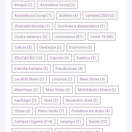
Amapá
(1)
Assistêcia Social
(3)
Assistência Social
(7)
Boletim
(4)
Carnaval 2020
(2)
Chamada Escolar
(1)
Combate a alagamentos
(2)
Contra sarampo
(3)
coronavirus
(67)
covid-19
(95)
Cultura
(3)
Destaque
(2)
Economia
(5)
EDUCAÇÃO
(10)
Esporte
(4)
Eventos
(3)
Exercita Santana
(3)
Fiscalizacao
(4)
Lei Aldir Blanc
(2)
Limpeza
(2)
Mais Obras
(4)
MaisVisao
(2)
Mais Visão
(3)
Mobilidade Urbana
(2)
naufrágio
(2)
Nota
(2)
Novembro Azul
(2)
Obras
(6)
Plano Verão
(7)
Prefeitura em Ação
(4)
Santana Urgente
(314)
sarampo
(1)
Saúde
(33)