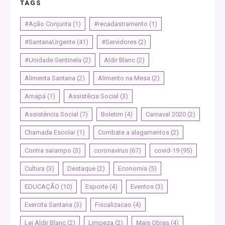
TAGS
#Ação Conjunta
(1)
#recadastramento
(1)
#SantanaUrgente
(41)
#Servidores
(2)
#Unidade Sentinela
(2)
Aldir Blanc
(2)
Alimenta Santana
(2)
Alimento na Mesa
(2)
Amapá
(1)
Assistêcia Social
(3)
Assistência Social
(7)
Boletim
(4)
Carnaval 2020
(2)
Chamada Escolar
(1)
Combate a alagamentos
(2)
Contra sarampo
(3)
coronavirus
(67)
covid-19
(95)
Cultura
(3)
Destaque
(2)
Economia
(5)
EDUCAÇÃO
(10)
Esporte
(4)
Eventos
(3)
Exercita Santana
(3)
Fiscalizacao
(4)
Lei Aldir Blanc
(2)
Limpeza
(2)
Mais Obras
(4)