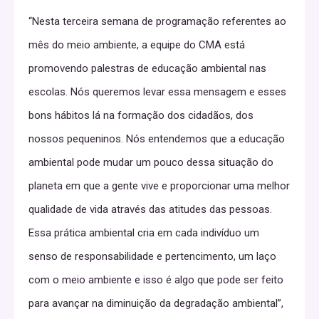
Taboos: A Closer Look
“Nesta terceira semana de programação referentes ao
at Pegging Dating
mês do meio ambiente, a equipe do CMA está
Communities
promovendo palestras de educação ambiental nas
Breaking Down the Taboos: A Closer Look at Pegging
escolas. Nós queremos levar essa mensagem e esses
Dating Communities
bons hábitos lá na formação dos cidadãos, dos
nossos pequeninos. Nós entendemos que a educação
When it comes to exploring unconventional sexual
ambiental pode mudar um pouco dessa situação do
practices, society often shies away from open
planeta em que a gente vive e proporcionar uma melhor
discussions. Yet, there is a growing community that is
qualidade de vida através das atitudes das pessoas.
breaking down barriers and challenging societal norms:
Essa prática ambiental cria em cada indivíduo um
the pegging dating community. Pegging, the act of a
senso de responsabilidade e pertencimento, um laço
woman using a strap-on dildo to penetrate her male
com o meio ambiente e isso é algo que pode ser feito
partner anally, has long been a taboo subject. However,
para avançar na diminuição da degradação ambiental”,
as more individuals embrace their desires and seek