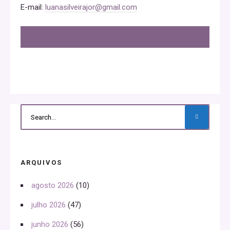
Within these communities, individuals can connect with
E-mail:
luanasilveirajor@gmail.com
like-minded partners who share a common interest in
pegging. These platforms provide a supportive
environment where members can openly discuss their
desires, share experiences, and even arrange meetups
or dates. By breaking down the taboos surrounding
pegging, these communities are helping to normalize
and destigmatize a previously marginalized sexual
activity. They offer individuals the opportunity to explore
their sexuality in a consensual and respectful manner,
ARQUIVOS
fostering a sense of acceptance and understanding
agosto 2026
(10)
among members.
julho 2026
(47)
Understanding Pegging Dating Communities:
Unveiling the Subculture within Mainstream
junho 2026
(56)
Society