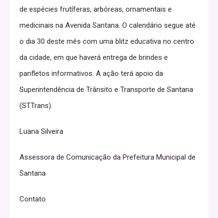
When it comes to exploring different aspects of human
de espécies frutíferas, arbóreas, ornamentais e
sexuality, society has often placed certain activities in
medicinais na Avenida Santana. O calendário segue até
taboo territory. However, in recent years, there has been
o dia 30 deste mês com uma blitz educativa no centro
a growing movement to break down these taboos and
da cidade, em que haverá entrega de brindes e
embrace a more inclusive and open-minded approach
panfletos informativos. A ação terá apoio da
to sexuality. One such example is the rise of pegging
Superintendência de Trânsito e Transporte de Santana
dating communities. Pegging, which refers to a sexual
(STTrans).
practice where a woman uses a strap-on dildo to
penetrate her male partner anally, has traditionally been
Luana Silveira
seen as a taboo activity. However, these dating
Assessora de Comunicação da Prefeitura Municipal de
communities aim to create a safe and non-judgmental
Santana
space for individuals who are interested in exploring or
engaging in pegging.
Contato