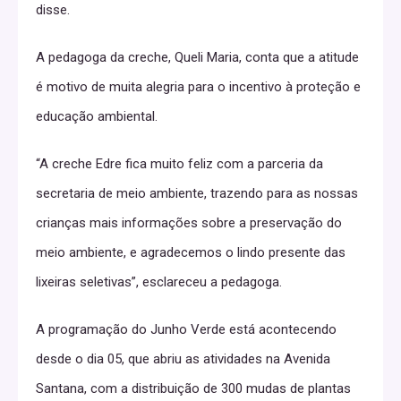
disse.
fulfilling sexual experiences, the pegging dating
community is thriving. In this article, we will delve into
A pedagoga da creche, Queli Maria, conta que a atitude
the world of pegging, exploring its history, the reasons
é motivo de muita alegria para o incentivo à proteção e
behind its appeal, and the impact it has on relationships.
educação ambiental.
Prepare to have your preconceptions challenged and
“A creche Edre fica muito feliz com a parceria da
your curiosity piqued as we take a closer look at this
secretaria de meio ambiente, trazendo para as nossas
fascinating and misunderstood aspect of human
crianças mais informações sobre a preservação do
sexuality.
meio ambiente, e agradecemos o lindo presente das
The Rise of Pegging: Exploring the Evolution of
lixeiras seletivas”, esclareceu a pedagoga.
Sexual Taboos
Breaking Down the Taboos: A Closer Look at Pegging
A programação do Junho Verde está acontecendo
Dating Communities
desde o dia 05, que abriu as atividades na Avenida
Santana, com a distribuição de 300 mudas de plantas