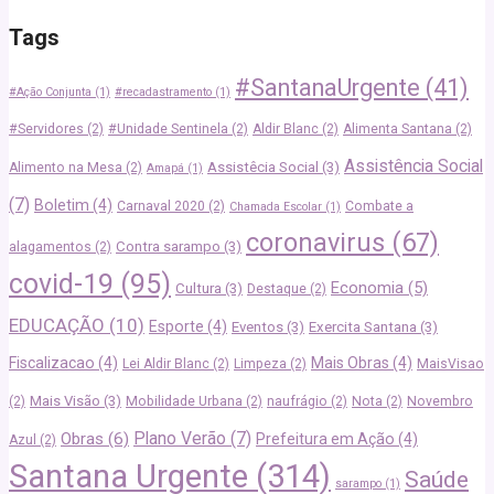
Tags
#SantanaUrgente
(41)
#Ação Conjunta
(1)
#recadastramento
(1)
#Servidores
(2)
#Unidade Sentinela
(2)
Aldir Blanc
(2)
Alimenta Santana
(2)
Assistência Social
Assistêcia Social
(3)
Alimento na Mesa
(2)
Amapá
(1)
(7)
Boletim
(4)
Carnaval 2020
(2)
Combate a
Chamada Escolar
(1)
coronavirus
(67)
Contra sarampo
(3)
alagamentos
(2)
covid-19
(95)
Economia
(5)
Cultura
(3)
Destaque
(2)
EDUCAÇÃO
(10)
Esporte
(4)
Eventos
(3)
Exercita Santana
(3)
Fiscalizacao
(4)
Mais Obras
(4)
Lei Aldir Blanc
(2)
Limpeza
(2)
MaisVisao
Mais Visão
(3)
(2)
Mobilidade Urbana
(2)
naufrágio
(2)
Nota
(2)
Novembro
Plano Verão
(7)
Obras
(6)
Prefeitura em Ação
(4)
Azul
(2)
Santana Urgente
(314)
Saúde
sarampo
(1)