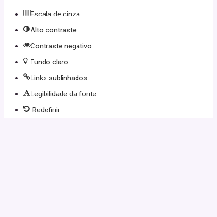
Escala de cinza
Alto contraste
Contraste negativo
Fundo claro
Links sublinhados
Legibilidade da fonte
Redefinir
l giriş
starzbet giriş
starzbet
starzbet güncel giriş
starzbet giriş
sta