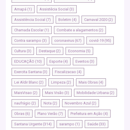
Amapá
(1)
Assistêcia Social
(3)
Assistência Social
(7)
Boletim
(4)
Carnaval 2020
(2)
Chamada Escolar
(1)
Combate a alagamentos
(2)
Contra sarampo
(3)
coronavirus
(67)
covid-19
(95)
Cultura
(3)
Destaque
(2)
Economia
(5)
EDUCAÇÃO
(10)
Esporte
(4)
Eventos
(3)
Exercita Santana
(3)
Fiscalizacao
(4)
Lei Aldir Blanc
(2)
Limpeza
(2)
Mais Obras
(4)
MaisVisao
(2)
Mais Visão
(3)
Mobilidade Urbana
(2)
naufrágio
(2)
Nota
(2)
Novembro Azul
(2)
Obras
(6)
Plano Verão
(7)
Prefeitura em Ação
(4)
Santana Urgente
(314)
sarampo
(1)
Saúde
(33)