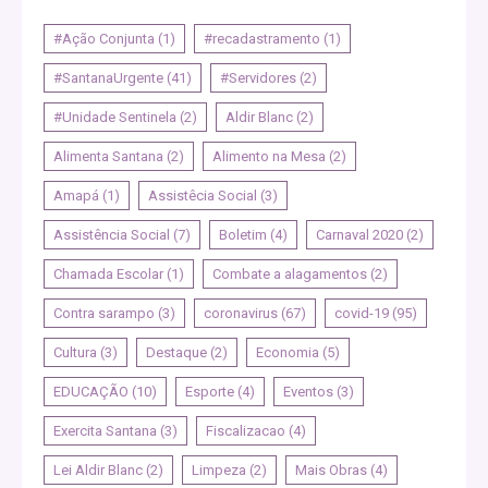
#Ação Conjunta
(1)
#recadastramento
(1)
#SantanaUrgente
(41)
#Servidores
(2)
#Unidade Sentinela
(2)
Aldir Blanc
(2)
Alimenta Santana
(2)
Alimento na Mesa
(2)
Amapá
(1)
Assistêcia Social
(3)
Assistência Social
(7)
Boletim
(4)
Carnaval 2020
(2)
Chamada Escolar
(1)
Combate a alagamentos
(2)
Contra sarampo
(3)
coronavirus
(67)
covid-19
(95)
Cultura
(3)
Destaque
(2)
Economia
(5)
EDUCAÇÃO
(10)
Esporte
(4)
Eventos
(3)
Exercita Santana
(3)
Fiscalizacao
(4)
Lei Aldir Blanc
(2)
Limpeza
(2)
Mais Obras
(4)