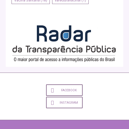
Vacina Santana
(18)
vareduravacinal
(1)
FACEBOOK
INSTAGRAM