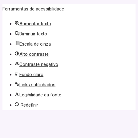
Ferramentas de acessibilidade
Aumentar texto
Diminuir texto
Escala de cinza
Alto contraste
Contraste negativo
Fundo claro
Links sublinhados
Legibilidade da fonte
Redefinir
uraya tıkla
link
website
click here
hoşgeldin bonusu
free spin |
denem