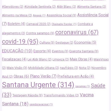
#Servidores
(2)
#Unidade Sentinela
(2)
Aldir Blanc
(2)
Alimenta Santana
(2)
Assistência Social
Assistêcia Social
(3)
Alimento na Mesa
(2)
Amapá
(1)
(7)
Boletim
(4)
Carnaval 2020
(2)
Combate a
Chamada Escolar
(1)
coronavirus
(67)
Contra sarampo
(3)
alagamentos
(2)
covid-19
(95)
Economia
(5)
Cultura
(3)
Destaque
(2)
EDUCAÇÃO
(10)
Esporte
(4)
Eventos
(3)
Exercita Santana
(3)
Fiscalizacao
(4)
Mais Obras
(4)
Lei Aldir Blanc
(2)
Limpeza
(2)
MaisVisao
Mais Visão
(3)
(2)
Mobilidade Urbana
(2)
naufrágio
(2)
Nota
(2)
Novembro
Plano Verão
(7)
Obras
(6)
Prefeitura em Ação
(4)
Azul
(2)
Santana Urgente
(314)
Saúde
sarampo
(1)
(33)
Vacina
Testagem Rápida
(3)
Transformando Vidas
(2)
Santana
(18)
vareduravacinal
(1)