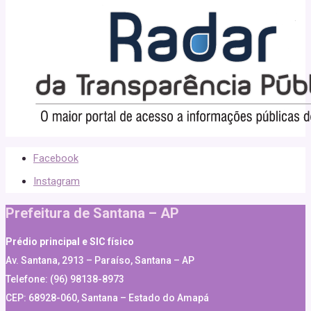
Facebook
Instagram
Prefeitura de Santana – AP
Prédio principal e SIC físico
Av. Santana, 2913 – Paraíso, Santana – AP
Telefone: (96) 98138-8973
CEP: 68928-060, Santana – Estado do Amapá