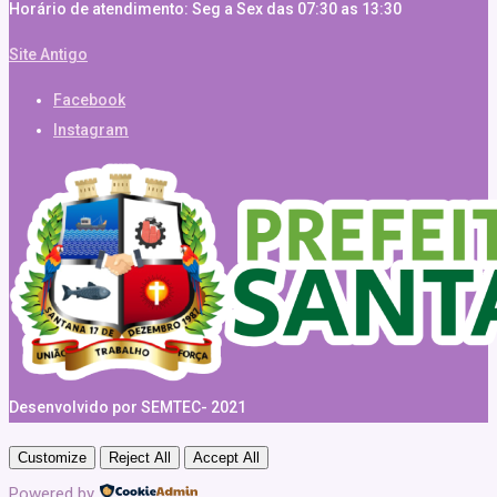
Horário de atendimento: Seg a Sex das 07:30 as 13:30
Site Antigo
Facebook
Instagram
Desenvolvido por SEMTEC- 2021
Customize
Reject All
Accept All
Powered by