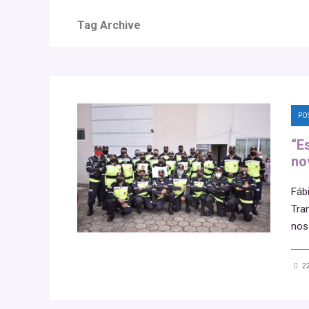
Tag Archive
PO
“E
no
Fáb
Tra
nos
22