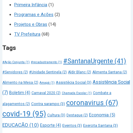
Primeira Infância
(1)
Programas e Ações
(2)
Projetos e Obras
(14)
TV Prefeitura
(68)
Tags
#SantanaUrgente
(41)
#Ação Conjunta
(1)
#recadastramento
(1)
#Servidores
(2)
#Unidade Sentinela
(2)
Aldir Blanc
(2)
Alimenta Santana
(2)
Assistência Social
Assistêcia Social
(3)
Alimento na Mesa
(2)
Amapá
(1)
(7)
Boletim
(4)
Carnaval 2020
(2)
Combate a
Chamada Escolar
(1)
coronavirus
(67)
Contra sarampo
(3)
alagamentos
(2)
covid-19
(95)
Economia
(5)
Cultura
(3)
Destaque
(2)
EDUCAÇÃO
(10)
Esporte
(4)
Eventos
(3)
Exercita Santana
(3)