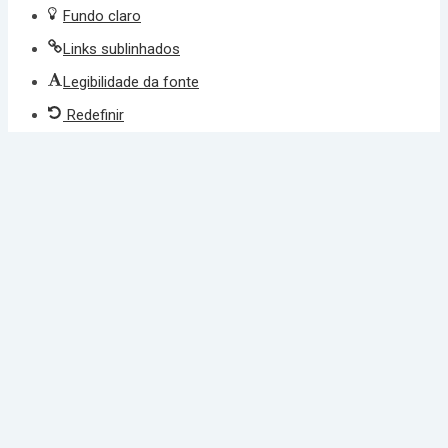
Fundo claro
Links sublinhados
Legibilidade da fonte
Redefinir
cel giriş
ultrabet giriş
ultrabet
betasus güncel giriş
betasus giriş
beta