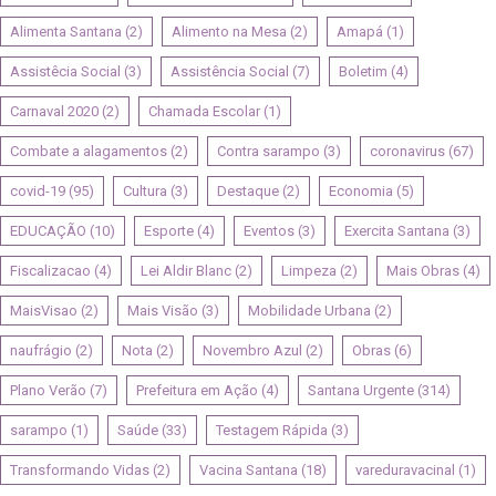
Alimenta Santana
(2)
Alimento na Mesa
(2)
Amapá
(1)
Assistêcia Social
(3)
Assistência Social
(7)
Boletim
(4)
Carnaval 2020
(2)
Chamada Escolar
(1)
Combate a alagamentos
(2)
Contra sarampo
(3)
coronavirus
(67)
covid-19
(95)
Cultura
(3)
Destaque
(2)
Economia
(5)
EDUCAÇÃO
(10)
Esporte
(4)
Eventos
(3)
Exercita Santana
(3)
Fiscalizacao
(4)
Lei Aldir Blanc
(2)
Limpeza
(2)
Mais Obras
(4)
MaisVisao
(2)
Mais Visão
(3)
Mobilidade Urbana
(2)
naufrágio
(2)
Nota
(2)
Novembro Azul
(2)
Obras
(6)
Plano Verão
(7)
Prefeitura em Ação
(4)
Santana Urgente
(314)
sarampo
(1)
Saúde
(33)
Testagem Rápida
(3)
Transformando Vidas
(2)
Vacina Santana
(18)
vareduravacinal
(1)