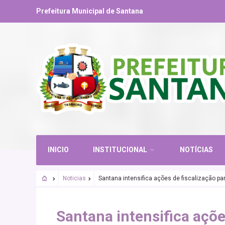
Prefeitura Municipal de Santana
INICIO
INSTITUCIONAL
NOTÍCIAS
Noticias
Santana intensifica ações de fiscalização p
CORONAVIRUS
COVID-19
Santana intensifica açõe