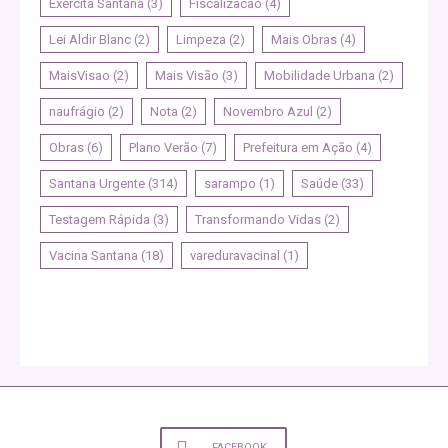
Exercita Santana
(3)
Fiscalizacao
(4)
Lei Aldir Blanc
(2)
Limpeza
(2)
Mais Obras
(4)
MaisVisao
(2)
Mais Visão
(3)
Mobilidade Urbana
(2)
naufrágio
(2)
Nota
(2)
Novembro Azul
(2)
Obras
(6)
Plano Verão
(7)
Prefeitura em Ação
(4)
Santana Urgente
(314)
sarampo
(1)
Saúde
(33)
Testagem Rápida
(3)
Transformando Vidas
(2)
Vacina Santana
(18)
vareduravacinal
(1)
FACEBOOK