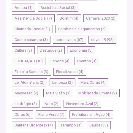
Amapá
(1)
Assistêcia Social
(3)
Assistência Social
(7)
Boletim
(4)
Carnaval 2020
(2)
Chamada Escolar
(1)
Combate a alagamentos
(2)
Contra sarampo
(3)
coronavirus
(67)
covid-19
(95)
Cultura
(3)
Destaque
(2)
Economia
(5)
EDUCAÇÃO
(10)
Esporte
(4)
Eventos
(3)
Exercita Santana
(3)
Fiscalizacao
(4)
Lei Aldir Blanc
(2)
Limpeza
(2)
Mais Obras
(4)
MaisVisao
(2)
Mais Visão
(3)
Mobilidade Urbana
(2)
naufrágio
(2)
Nota
(2)
Novembro Azul
(2)
Obras
(6)
Plano Verão
(7)
Prefeitura em Ação
(4)
Santana Urgente
(314)
sarampo
(1)
Saúde
(33)