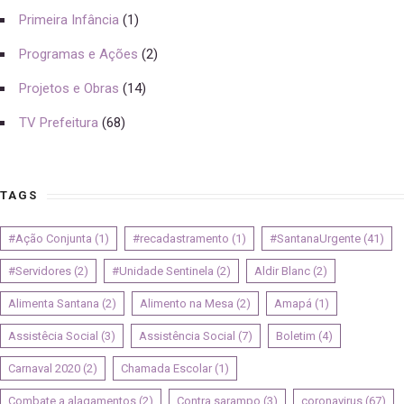
Primeira Infância
(1)
Programas e Ações
(2)
Projetos e Obras
(14)
TV Prefeitura
(68)
TAGS
#Ação Conjunta
(1)
#recadastramento
(1)
#SantanaUrgente
(41)
#Servidores
(2)
#Unidade Sentinela
(2)
Aldir Blanc
(2)
Alimenta Santana
(2)
Alimento na Mesa
(2)
Amapá
(1)
Assistêcia Social
(3)
Assistência Social
(7)
Boletim
(4)
Carnaval 2020
(2)
Chamada Escolar
(1)
Combate a alagamentos
(2)
Contra sarampo
(3)
coronavirus
(67)