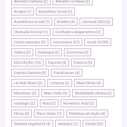
Alimenta Santana
(2)
Alimento na Mesa
(2)
Amapá
(1)
Assistêcia Social
(3)
Assistência Social
(7)
Boletim
(4)
Carnaval 2020
(2)
Chamada Escolar
(1)
Combate a alagamentos
(2)
Contra sarampo
(3)
coronavirus
(67)
covid-19
(95)
Cultura
(3)
Destaque
(2)
Economia
(5)
EDUCAÇÃO
(10)
Esporte
(4)
Eventos
(3)
Exercita Santana
(3)
Fiscalizacao
(4)
Lei Aldir Blanc
(2)
Limpeza
(2)
Mais Obras
(4)
MaisVisao
(2)
Mais Visão
(3)
Mobilidade Urbana
(2)
naufrágio
(2)
Nota
(2)
Novembro Azul
(2)
Obras
(6)
Plano Verão
(7)
Prefeitura em Ação
(4)
Santana Urgente
(314)
sarampo
(1)
Saúde
(33)