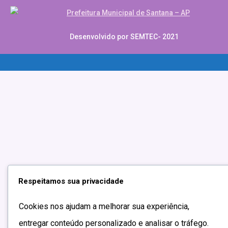
Desenvolvido por SEMTEC- 2021
asibom güncel giriş
casibom giriş
casibom
casibom güncel giriş
casi
Respeitamos sua privacidade
Cookies nos ajudam a melhorar sua experiência,
entregar conteúdo personalizado e analisar o tráfego.