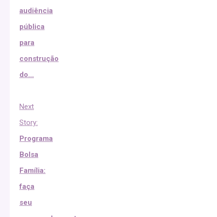
audiência
pública
para
construção
do...
Next
Story:
Programa
Bolsa
Família:
faça
seu