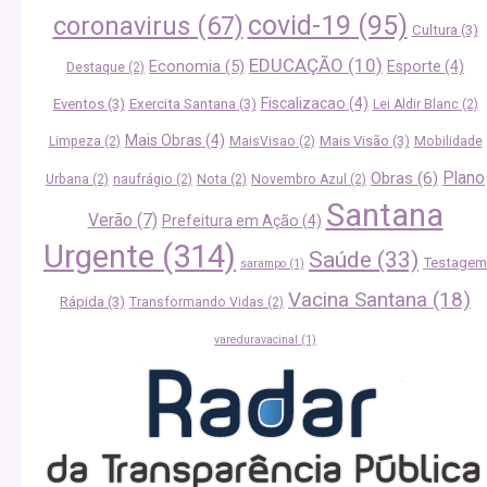
covid-19
(95)
coronavirus
(67)
Cultura
(3)
EDUCAÇÃO
(10)
Economia
(5)
Esporte
(4)
Destaque
(2)
Fiscalizacao
(4)
Eventos
(3)
Exercita Santana
(3)
Lei Aldir Blanc
(2)
Mais Obras
(4)
Mais Visão
(3)
Limpeza
(2)
MaisVisao
(2)
Mobilidade
Plano
Obras
(6)
Urbana
(2)
naufrágio
(2)
Nota
(2)
Novembro Azul
(2)
Santana
Verão
(7)
Prefeitura em Ação
(4)
Urgente
(314)
Saúde
(33)
Testagem
sarampo
(1)
Vacina Santana
(18)
Rápida
(3)
Transformando Vidas
(2)
vareduravacinal
(1)