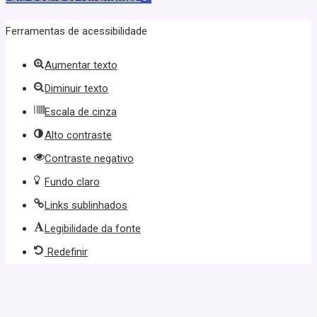
Ferramentas de acessibilidade
Aumentar texto
Diminuir texto
Escala de cinza
Alto contraste
Contraste negativo
Fundo claro
Links sublinhados
Legibilidade da fonte
Redefinir
zbet
xslot güncel giriş
xslot giriş
xslot
xslot güncel giriş
xslot giriş
xsl