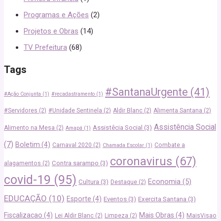
Programas e Ações
(2)
Projetos e Obras
(14)
TV Prefeitura
(68)
Tags
#SantanaUrgente
(41)
#Ação Conjunta
(1)
#recadastramento
(1)
#Servidores
(2)
#Unidade Sentinela
(2)
Aldir Blanc
(2)
Alimenta Santana
(2)
Assistência Social
Assistêcia Social
(3)
Alimento na Mesa
(2)
Amapá
(1)
(7)
Boletim
(4)
Carnaval 2020
(2)
Combate a
Chamada Escolar
(1)
coronavirus
(67)
Contra sarampo
(3)
alagamentos
(2)
covid-19
(95)
Economia
(5)
Cultura
(3)
Destaque
(2)
EDUCAÇÃO
(10)
Esporte
(4)
Eventos
(3)
Exercita Santana
(3)
Fiscalizacao
(4)
Mais Obras
(4)
Lei Aldir Blanc
(2)
Limpeza
(2)
MaisVisao