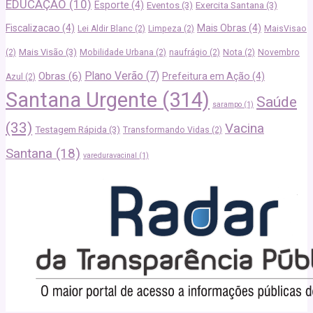
EDUCAÇÃO
(10)
Esporte
(4)
Eventos
(3)
Exercita Santana
(3)
Fiscalizacao
(4)
Mais Obras
(4)
Lei Aldir Blanc
(2)
Limpeza
(2)
MaisVisao
Mais Visão
(3)
(2)
Mobilidade Urbana
(2)
naufrágio
(2)
Nota
(2)
Novembro
Plano Verão
(7)
Obras
(6)
Prefeitura em Ação
(4)
Azul
(2)
Santana Urgente
(314)
Saúde
sarampo
(1)
(33)
Vacina
Testagem Rápida
(3)
Transformando Vidas
(2)
Santana
(18)
vareduravacinal
(1)