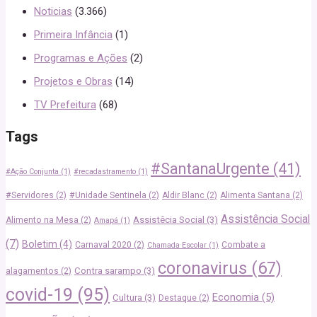
Noticias
(3.366)
Primeira Infância
(1)
Programas e Ações
(2)
Projetos e Obras
(14)
TV Prefeitura
(68)
Tags
#SantanaUrgente
(41)
#Ação Conjunta
(1)
#recadastramento
(1)
#Servidores
(2)
#Unidade Sentinela
(2)
Aldir Blanc
(2)
Alimenta Santana
(2)
Assistência Social
Assistêcia Social
(3)
Alimento na Mesa
(2)
Amapá
(1)
(7)
Boletim
(4)
Carnaval 2020
(2)
Combate a
Chamada Escolar
(1)
coronavirus
(67)
Contra sarampo
(3)
alagamentos
(2)
covid-19
(95)
Economia
(5)
Cultura
(3)
Destaque
(2)