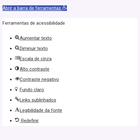
Abrir a barra de ferramentas
Ferramentas de acessibilidade
Aumentar texto
Diminuir texto
Escala de cinza
Alto contraste
Contraste negativo
Fundo claro
Links sublinhados
Legibilidade da fonte
Redefinir
güncel giriş
casibom giriş
casibom
casibom güncel giriş
casibom gi