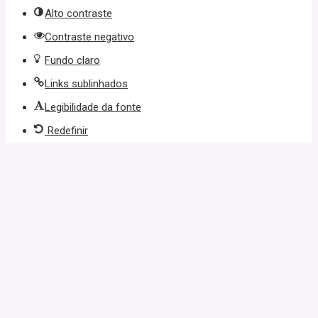
Alto contraste
Contraste negativo
Fundo claro
Links sublinhados
Legibilidade da fonte
Redefinir
güncel giriş
starzbet giriş
starzbet
starzbet güncel giriş
starzbet giriş