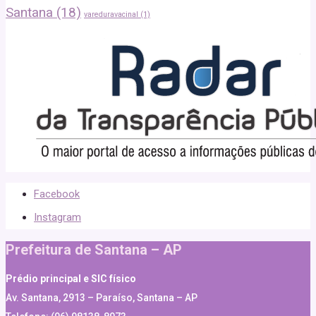
Santana
(18)
vareduravacinal
(1)
Facebook
Instagram
Prefeitura de Santana – AP
Prédio principal e SIC físico
Av. Santana, 2913 – Paraíso, Santana – AP