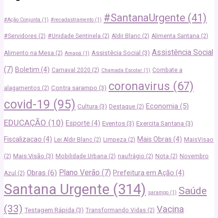
#SantanaUrgente
(41)
#Ação Conjunta
(1)
#recadastramento
(1)
#Servidores
(2)
#Unidade Sentinela
(2)
Aldir Blanc
(2)
Alimenta Santana
(2)
Assistência Social
Assistêcia Social
(3)
Alimento na Mesa
(2)
Amapá
(1)
(7)
Boletim
(4)
Carnaval 2020
(2)
Combate a
Chamada Escolar
(1)
coronavirus
(67)
Contra sarampo
(3)
alagamentos
(2)
covid-19
(95)
Economia
(5)
Cultura
(3)
Destaque
(2)
EDUCAÇÃO
(10)
Esporte
(4)
Eventos
(3)
Exercita Santana
(3)
Fiscalizacao
(4)
Mais Obras
(4)
Lei Aldir Blanc
(2)
Limpeza
(2)
MaisVisao
Mais Visão
(3)
(2)
Mobilidade Urbana
(2)
naufrágio
(2)
Nota
(2)
Novembro
Plano Verão
(7)
Obras
(6)
Prefeitura em Ação
(4)
Azul
(2)
Santana Urgente
(314)
Saúde
sarampo
(1)
(33)
Vacina
Testagem Rápida
(3)
Transformando Vidas
(2)