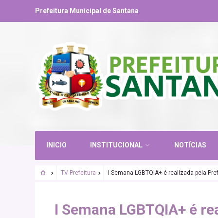
Prefeitura Municipal de Santana
INICIO
INSTITUCIONAL
NOTÍCIAS
TV Prefeitura
I Semana LGBTQIA+ é realizada pela Pre
SANTANA URGENTE
I Semana LGBTQIA+ é rea