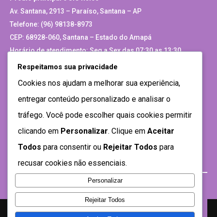
Av. Santana, 2913 – Paraíso, Santana – AP
Telefone: (96) 98138-8973
CEP: 68928-060, Santana – Estado do Amapá
Horário de atendimento: Seg a Sex das 07:30 as 13:30
Respeitamos sua privacidade
Site Antigo
Cookies nos ajudam a melhorar sua experiência,
entregar conteúdo personalizado e analisar o
tráfego. Você pode escolher quais cookies permitir
clicando em
Personalizar
. Clique em
Aceitar
Todos
para consentir ou
Rejeitar Todos
para
recusar cookies não essenciais.
Personalizar
Rejeitar Todos