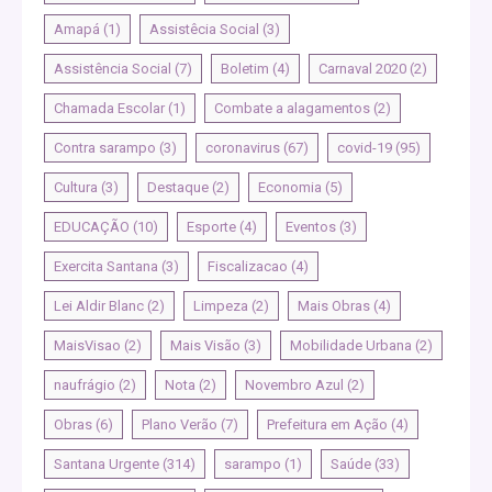
Amapá
(1)
Assistêcia Social
(3)
Assistência Social
(7)
Boletim
(4)
Carnaval 2020
(2)
Chamada Escolar
(1)
Combate a alagamentos
(2)
Contra sarampo
(3)
coronavirus
(67)
covid-19
(95)
Cultura
(3)
Destaque
(2)
Economia
(5)
EDUCAÇÃO
(10)
Esporte
(4)
Eventos
(3)
Exercita Santana
(3)
Fiscalizacao
(4)
Lei Aldir Blanc
(2)
Limpeza
(2)
Mais Obras
(4)
MaisVisao
(2)
Mais Visão
(3)
Mobilidade Urbana
(2)
naufrágio
(2)
Nota
(2)
Novembro Azul
(2)
Obras
(6)
Plano Verão
(7)
Prefeitura em Ação
(4)
Santana Urgente
(314)
sarampo
(1)
Saúde
(33)