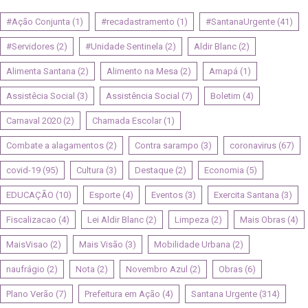
#Ação Conjunta
(1)
#recadastramento
(1)
#SantanaUrgente
(41)
#Servidores
(2)
#Unidade Sentinela
(2)
Aldir Blanc
(2)
Alimenta Santana
(2)
Alimento na Mesa
(2)
Amapá
(1)
Assistêcia Social
(3)
Assistência Social
(7)
Boletim
(4)
Carnaval 2020
(2)
Chamada Escolar
(1)
Combate a alagamentos
(2)
Contra sarampo
(3)
coronavirus
(67)
covid-19
(95)
Cultura
(3)
Destaque
(2)
Economia
(5)
EDUCAÇÃO
(10)
Esporte
(4)
Eventos
(3)
Exercita Santana
(3)
Fiscalizacao
(4)
Lei Aldir Blanc
(2)
Limpeza
(2)
Mais Obras
(4)
MaisVisao
(2)
Mais Visão
(3)
Mobilidade Urbana
(2)
naufrágio
(2)
Nota
(2)
Novembro Azul
(2)
Obras
(6)
Plano Verão
(7)
Prefeitura em Ação
(4)
Santana Urgente
(314)