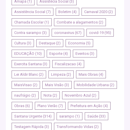
Amapá
(1)
Assistêcia Social
(3)
Assistência Social
(7)
Boletim
(4)
Carnaval 2020
(2)
Chamada Escolar
(1)
Combate a alagamentos
(2)
Contra sarampo
(3)
coronavirus
(67)
covid-19
(95)
Cultura
(3)
Destaque
(2)
Economia
(5)
EDUCAÇÃO
(10)
Esporte
(4)
Eventos
(3)
Exercita Santana
(3)
Fiscalizacao
(4)
Lei Aldir Blanc
(2)
Limpeza
(2)
Mais Obras
(4)
MaisVisao
(2)
Mais Visão
(3)
Mobilidade Urbana
(2)
naufrágio
(2)
Nota
(2)
Novembro Azul
(2)
Obras
(6)
Plano Verão
(7)
Prefeitura em Ação
(4)
Santana Urgente
(314)
sarampo
(1)
Saúde
(33)
Testagem Rápida
(3)
Transformando Vidas
(2)