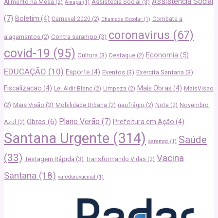
Assistência Social
Assistêcia Social
(3)
Alimento na Mesa
(2)
Amapá
(1)
(7)
Boletim
(4)
Carnaval 2020
(2)
Combate a
Chamada Escolar
(1)
coronavirus
(67)
Contra sarampo
(3)
alagamentos
(2)
covid-19
(95)
Economia
(5)
Cultura
(3)
Destaque
(2)
EDUCAÇÃO
(10)
Esporte
(4)
Eventos
(3)
Exercita Santana
(3)
Fiscalizacao
(4)
Mais Obras
(4)
Lei Aldir Blanc
(2)
Limpeza
(2)
MaisVisao
Mais Visão
(3)
(2)
Mobilidade Urbana
(2)
naufrágio
(2)
Nota
(2)
Novembro
Plano Verão
(7)
Obras
(6)
Prefeitura em Ação
(4)
Azul
(2)
Santana Urgente
(314)
Saúde
sarampo
(1)
(33)
Vacina
Testagem Rápida
(3)
Transformando Vidas
(2)
Santana
(18)
vareduravacinal
(1)