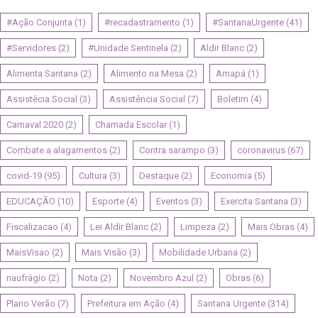
#Ação Conjunta
(1)
#recadastramento
(1)
#SantanaUrgente
(41)
#Servidores
(2)
#Unidade Sentinela
(2)
Aldir Blanc
(2)
Alimenta Santana
(2)
Alimento na Mesa
(2)
Amapá
(1)
Assistêcia Social
(3)
Assistência Social
(7)
Boletim
(4)
Carnaval 2020
(2)
Chamada Escolar
(1)
Combate a alagamentos
(2)
Contra sarampo
(3)
coronavirus
(67)
covid-19
(95)
Cultura
(3)
Destaque
(2)
Economia
(5)
EDUCAÇÃO
(10)
Esporte
(4)
Eventos
(3)
Exercita Santana
(3)
Fiscalizacao
(4)
Lei Aldir Blanc
(2)
Limpeza
(2)
Mais Obras
(4)
MaisVisao
(2)
Mais Visão
(3)
Mobilidade Urbana
(2)
naufrágio
(2)
Nota
(2)
Novembro Azul
(2)
Obras
(6)
Plano Verão
(7)
Prefeitura em Ação
(4)
Santana Urgente
(314)