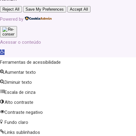
Reject All
Save My Preferences
Accept All
Powered by
Acessar o conteúdo
Abrir
a
Ferramentas de acessibilidade
barra
Aumentar texto
de
Diminuir texto
ferramentas
Escala de cinza
Alto contraste
Contraste negativo
Fundo claro
Links sublinhados