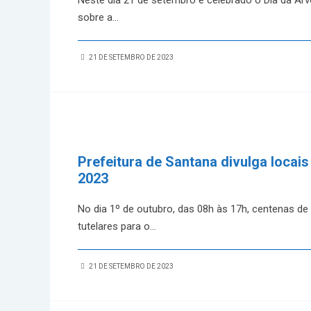
Neste dia 21 de setembro é celebrado o Dia da Árvo
sobre a
...
21 DE SETEMBRO DE 2023
Prefeitura de Santana divulga locai
2023
No dia 1º de outubro, das 08h às 17h, centenas de 
tutelares para o
...
21 DE SETEMBRO DE 2023