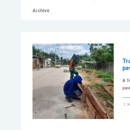
Archive
Tr
pa
A T
pav
26