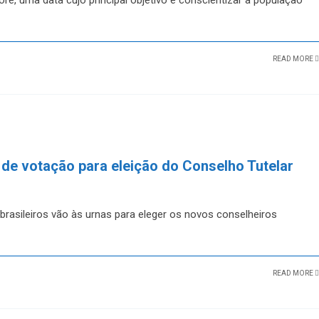
re, uma data cujo principal objetivo é conscientizar a população
READ MORE
s de votação para eleição do Conselho Tutelar
brasileiros vão às urnas para eleger os novos conselheiros
READ MORE