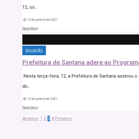
12, os
...
13 de janeiro de 2021
Read More
EDUCAÇÃO
Prefeitura de Santana adere ao Progra
Nesta terça-feira, 12, a Prefeitura de Santana assino
do
...
12 de janeiro de 2021
Read More
Anterior
1
2
3
4
Próximo